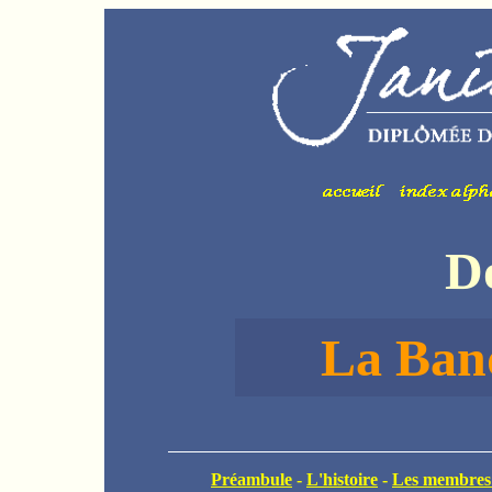
Do
La
Ban
Préambule
-
L'histoire
-
Les membres 