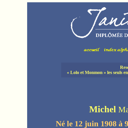
Resc
« Lolo et Monmon » les seuls e
Michel
Ma
Né le 12 juin 1908 à 