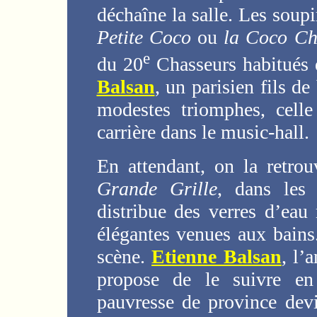
déchaîne la salle. Les soup
Petite Coco
ou
la Coco Ch
e
du 20
Chasseurs habitués d
Balsan
, un parisien fils d
modestes triomphes, celle
carrière dans le music-hall.
En attendant, on la retr
Grande Grille
, dans les 
distribue des verres d’eau
élégantes venues aux bains
scène.
Etienne Balsan
, l’
propose de le suivre en 
pauvresse de province dev