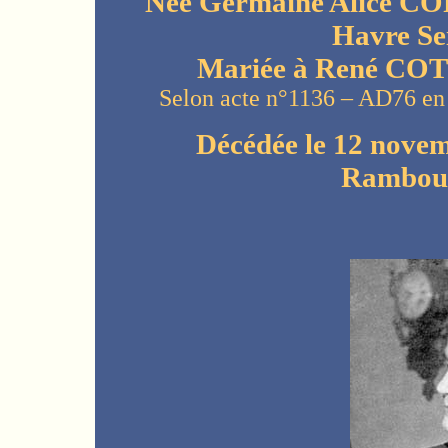
Née Germaine Alice COR
Havre Se
Mariée à René COTY
Selon acte n°1136 – AD76 en
Décédée le 12 novem
Rambouil