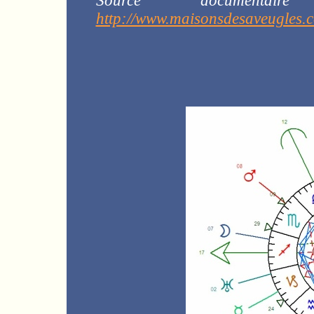
Source documentai
http://www.maisonsdesaveugles.c