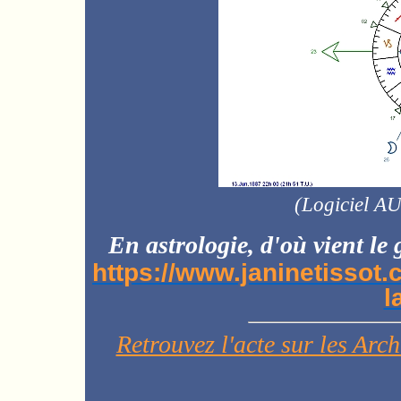
(
Logiciel A
En astrologie, d'où vient le 
https://www.janinetissot.
l
Retrouvez l'acte sur les Ar