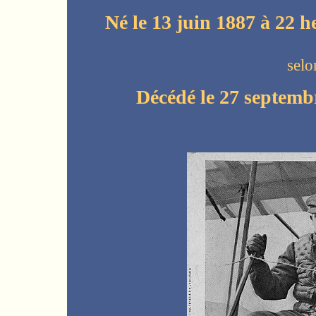
Né le 13 juin 1887 à 22 h
selo
Décédé le 27 septemb